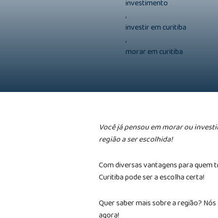
investimento
,
investir em curitiba
,
morar em curitiba
Você já pensou em morar ou investir
região a ser escolhida!
Com diversas vantagens para quem trab
Curitiba pode ser a escolha certa!
Quer saber mais sobre a região? Nós 
agora!