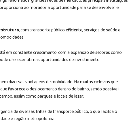
gs renomados, grandes redes de mercado, as principais instituições
ão proporciona ao morador a oportunidade para se desenvolver e
estrutura
, com transporte público eficiente, serviços de saúde e
 comodidades.
está em constante crescimento, com a expansão de setores como
e pode oferecer ótimas oportunidades de investimento.
bém diversas vantagens de mobilidade. Há muitas ciclovias que
 o que favorece o deslocamento dentro do bairro, sendo possível
 tempo, assim como parques e locais de lazer.
ncia de diversas linhas de transporte público, o que facilita o
cidade e região metropolitana.