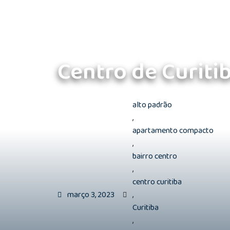
Centro de Curiti
alto padrão
,
apartamento compacto
,
bairro centro
,
centro curitiba
março 3, 2023
,
Curitiba
,