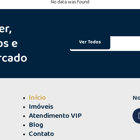
No data was found
er,
os e
Ver Todos
rcado
Início
No
Imóveis
Atendimento VIP
Blog
Contato