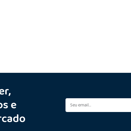
er,
os e
rcado